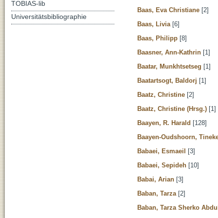
TOBIAS-lib
Baas, Eva Christiane
[2]
Universitätsbibliographie
Baas, Livia
[6]
Baas, Philipp
[8]
Baasner, Ann-Kathrin
[1]
Baatar, Munkhtsetseg
[1]
Baatartsogt, Baldorj
[1]
Baatz, Christine
[2]
Baatz, Christine (Hrsg.)
[1]
Baayen, R. Harald
[128]
Baayen-Oudshoorn, Tinek
Babaei, Esmaeil
[3]
Babaei, Sepideh
[10]
Babai, Arian
[3]
Baban, Tarza
[2]
Baban, Tarza Sherko Abdu