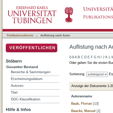
Auflistung nach Autor
Publikationsdienste
→
Auflistung nach Autor
Auflistung nach A
VERÖFFENTLICHEN
0-9
A
B
C
D
E
F
G
H
I
J
K
L
Stöbern
Oder geben Sie die ersten Bu
Gesamter Bestand
Bereiche & Sammlungen
Sortierung:
Er
Erscheinungsdatum
Autoren
Anzeige der Dokumente 1-2
Titel
Autorenname
DDC-Klassifikation
Baab, Florian
[13]
Hilfe & Infos
Baacke, Manuel
[1]