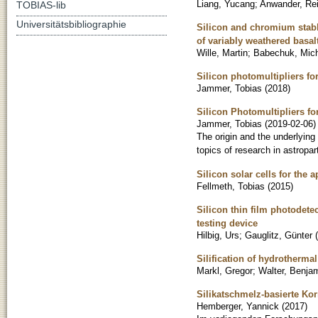
Liang, Yucang
;
Anwander, Re
TOBIAS-lib
Universitätsbibliographie
Silicon and chromium stabl
of variably weathered basalt
Wille, Martin
;
Babechuk, Mich
Silicon photomultipliers f
Jammer, Tobias
(
2018
)
Silicon Photomultipliers 
Jammer, Tobias
(
2019-02-06
)
The origin and the underlyin
topics of research in astropa
Silicon solar cells for the
Fellmeth, Tobias
(
2015
)
Silicon thin film photodetec
testing device
Hilbig, Urs
;
Gauglitz, Günter
(
Silification of hydrotherma
Markl, Gregor
;
Walter, Benja
Silikatschmelz-basierte Kor
Hemberger, Yannick
(
2017
)