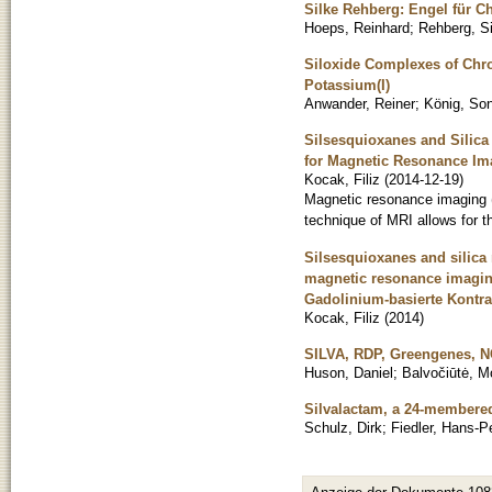
Silke Rehberg: Engel für C
Hoeps, Reinhard
;
Rehberg, Si
Siloxide Complexes of Chro
Potassium(I)
Anwander, Reiner
;
König, Son
Silsesquioxanes and Silica
for Magnetic Resonance Im
Kocak, Filiz
(
2014-12-19
)
Magnetic resonance imaging (M
technique of MRI allows for th
Silsesquioxanes and silica 
magnetic resonance imaging
Gadolinium-basierte Kontra
Kocak, Filiz
(
2014
)
SILVA, RDP, Greengenes, N
Huson, Daniel
;
Balvočiūtė, M
Silvalactam, a 24-membere
Schulz, Dirk
;
Fiedler, Hans-P