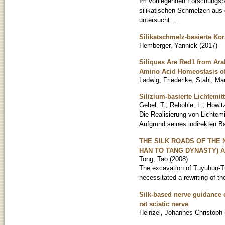
Im vorliegenden Forschungspr
silikatischen Schmelzen au
untersucht. ...
Silikatschmelz-basierte Kor
Hemberger, Yannick
(
2017
)
Siliques Are Red1 from Arab
Amino Acid Homeostasis of
Ladwig, Friederike
;
Stahl, Ma
Silizium-basierte Lichtemi
Gebel, T.
;
Rebohle, L.
;
Howitz
Die Realisierung von Lichtemi
Aufgrund seines indirekten Ban
THE SILK ROADS OF THE
HAN TO TANG DYNASTY)
Tong, Tao
(
2008
)
The excavation of Tuyuhun-Tu
necessitated a rewriting of th
Silk-based nerve guidance 
rat sciatic nerve
Heinzel, Johannes Christoph