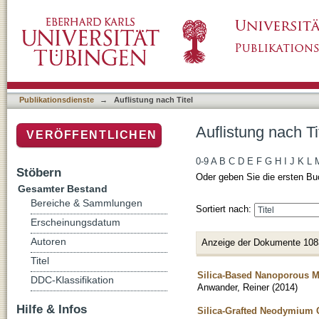
Auflistung nach Titel
Publikationsdienste
→
Auflistung nach Titel
Auflistung nach Ti
VERÖFFENTLICHEN
0-9
A
B
C
D
E
F
G
H
I
J
K
L
Stöbern
Oder geben Sie die ersten Bu
Gesamter Bestand
Bereiche & Sammlungen
Sortiert nach:
Erscheinungsdatum
Autoren
Anzeige der Dokumente 108
Titel
Silica-Based Nanoporous Ma
DDC-Klassifikation
Anwander, Reiner
(
2014
)
Hilfe & Infos
Silica-Grafted Neodymium C