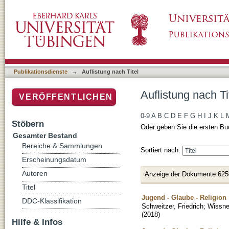
Auflistung nach Titel
Publikationsdienste
→
Auflistung nach Titel
Auflistung nach Ti
VERÖFFENTLICHEN
0-9
A
B
C
D
E
F
G
H
I
J
K
L
Stöbern
Oder geben Sie die ersten Bu
Gesamter Bestand
Bereiche & Sammlungen
Sortiert nach:
Erscheinungsdatum
Autoren
Anzeige der Dokumente 625
Titel
Jugend - Glaube - Religion 
DDC-Klassifikation
Schweitzer, Friedrich
;
Wissne
(
2018
)
Hilfe & Infos