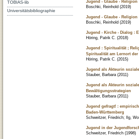
Jugend - Glaube - Religion
TOBIAS-lib
Boschki, Reinhold
(
2019
)
Universitätsbibliographie
Jugend - Glaube - Religion
Boschki, Reinhold
(
2019
)
Jugend - Kirche - Dialog :
Höring, Patrik C.
(
2018
)
Jugend : Spiritualität ; Re
Spiritualität am Lernort de
Höring, Patrik C.
(
2015
)
Jugend als Akteurin sozial
Stauber, Barbara
(
2011
)
Jugend als Akteurin soziale
Bewältigungsstrategien
Stauber, Barbara
(
2011
)
Jugend gefragt! : empirisch
Baden-Württemberg
Schweitzer, Friedrich
;
Ilg, Wo
Jugend in der Jugendforsch
Schweitzer, Friedrich
(
1998
)