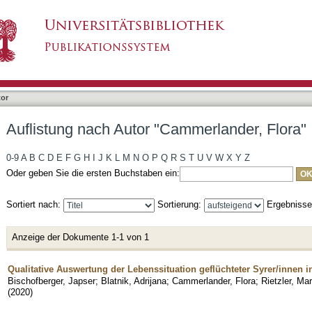
mmerlander, Flora"
tor
Auflistung nach Autor "Cammerlander, Flora"
0-9
A
B
C
D
E
F
G
H
I
J
K
L
M
N
O
P
Q
R
S
T
U
V
W
X
Y
Z
Oder geben Sie die ersten Buchstaben ein:
Sortiert nach:
Sortierung:
Ergebniss
Anzeige der Dokumente 1-1 von 1
Qualitative Auswertung der Lebenssituation geflüchteter Syrer/innen 
Bischofberger, Japser
;
Blatnik, Adrijana
;
Cammerlander, Flora
;
Rietzler, Mar
(
2020
)