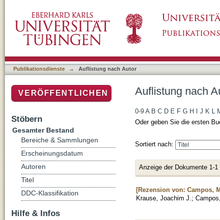
Auflistung nach Autor "Campos, Martha"
Publikationsdienste
→
Auflistung nach Autor
Auflistung nach 
VERÖFFENTLICHEN
0-9
A
B
C
D
E
F
G
H
I
J
K
L
Stöbern
Oder geben Sie die ersten Bu
Gesamter Bestand
Bereiche & Sammlungen
Sortiert nach:
Erscheinungsdatum
Autoren
Anzeige der Dokumente 1-1
Titel
[Rezension von: Campos, Ma
DDC-Klassifikation
Krause, Joachim J.
;
Campos,
Hilfe & Infos