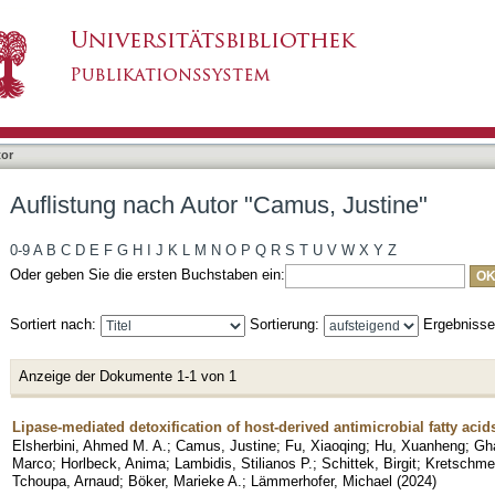
mus, Justine"
tor
Auflistung nach Autor "Camus, Justine"
0-9
A
B
C
D
E
F
G
H
I
J
K
L
M
N
O
P
Q
R
S
T
U
V
W
X
Y
Z
Oder geben Sie die ersten Buchstaben ein:
Sortiert nach:
Sortierung:
Ergebniss
Anzeige der Dokumente 1-1 von 1
Lipase-mediated detoxification of host-derived antimicrobial fatty ac
Elsherbini, Ahmed M. A.
;
Camus, Justine
;
Fu, Xiaoqing
;
Hu, Xuanheng
;
Gh
Marco
;
Horlbeck, Anima
;
Lambidis, Stilianos P.
;
Schittek, Birgit
;
Kretschmer
Tchoupa, Arnaud
;
Böker, Marieke A.
;
Lämmerhofer, Michael
(
2024
)