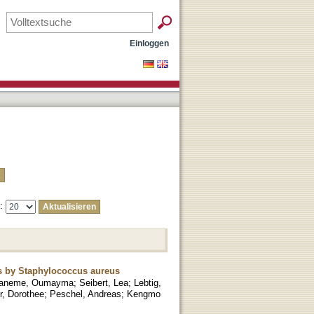
Einloggen
e:
ids by Staphylococcus aureus
aneme, Oumayma
;
Seibert, Lea
;
Lebtig,
, Dorothee
;
Peschel, Andreas
;
Kengmo