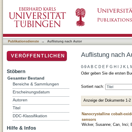
Auflistung nach Autor "Can, Inci"
Publikationsdienste
→
Auflistung nach Autor
Auflistung nach Au
VERÖFFENTLICHEN
0-9
A
B
C
D
E
F
G
H
I
J
K
L
Stöbern
Oder geben Sie die ersten Bu
Gesamter Bestand
Bereiche & Sammlungen
Sortiert nach:
Erscheinungsdatum
Autoren
Anzeige der Dokumente 1-2
Titel
Nanocrystalline cobalt-oxi
DDC-Klassifikation
sensors
Wicker, Susanne
;
Can, Inci
;
Hilfe & Infos