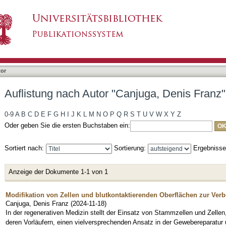
njuga, Denis Franz"
tor
Auflistung nach Autor "Canjuga, Denis Franz"
0-9
A
B
C
D
E
F
G
H
I
J
K
L
M
N
O
P
Q
R
S
T
U
V
W
X
Y
Z
Oder geben Sie die ersten Buchstaben ein:
Sortiert nach:
Sortierung:
Ergebniss
Anzeige der Dokumente 1-1 von 1
Modifikation von Zellen und blutkontaktierenden Oberflächen zur Ve
Canjuga, Denis Franz
(
2024-11-18
)
In der regenerativen Medizin stellt der Einsatz von Stammzellen und Zelle
deren Vorläufern, einen vielversprechenden Ansatz in der Gewebereparatur