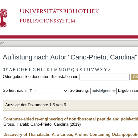
no-Prieto, Carolina"
tor
Auflistung nach Autor "Cano-Prieto, Carolina"
0-9
A
B
C
D
E
F
G
H
I
J
K
L
M
N
O
P
Q
R
S
T
U
V
W
X
Y
Z
Oder geben Sie die ersten Buchstaben ein:
Sortiert nach:
Sortierung:
Ergebniss
Anzeige der Dokumente 1-6 von 6
Computer-aided re-engineering of nonribosomal peptide and polyketid
Gross, Harald
;
Cano-Prieto, Carolina
(
2019
)
Discovery of Thanafactin A, a Linear, Proline-Containing Octalipope