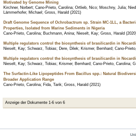
Motivated by Genome Mining
Kirchner, Norbert
;
Cano-Prieto, Carolina
;
Ortlieb, Nico
;
Moschny, Julia
;
Nied
Lämmerhofer, Michael
;
Gross, Harald
(
2021
)
Draft Genome Sequence of Ochrobactrum sp. Strain MC-1LL, a Bacteria
Properties, Isolated from Marine Sediments in Nigeria
Cano-Prieto, Carolina
;
Buchmann, Anina
;
Nieselt, Kay
;
Gross, Harald
(
2020
Multiple regulators control the biosynthesis of brasilicardin in Nocard
Nieselt, Kay
;
Schwarz, Tobias
;
Dere, Dilek
;
Krismer, Bernhard
;
Cano-Prieto
Multiple regulators control the biosynthesis of brasilicardin in Nocard
Nieselt, Kay
;
Schwarz, Tobias
;
Krismer, Bernhard
;
Cano-Prieto, Carolina
;
G
The Surfactin-Like Lipopeptides From Bacillus spp.: Natural Biodiversi
Broader Application Range
Cano-Prieto, Carolina
;
Fida, Tarik
;
Gross, Harald
(
2021
)
Anzeige der Dokumente 1-6 von 6
Uni