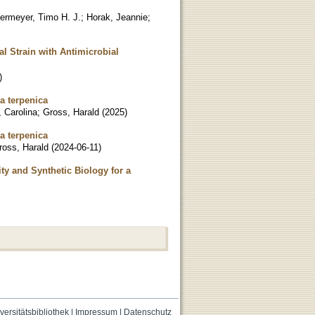
ermeyer, Timo H. J.
;
Horak, Jeannie
;
l Strain with Antimicrobial
)
ia terpenica
, Carolina
;
Gross, Harald
(
2025
)
ia terpenica
ross, Harald
(
2024-06-11
)
ty and Synthetic Biology for a
versitätsbibliothek
|
Impressum
|
Datenschutz