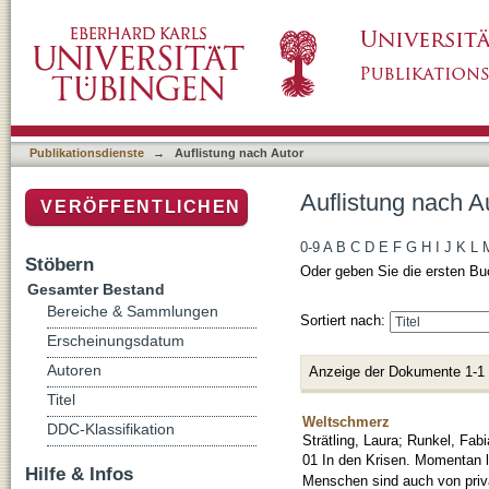
Auflistung nach Autor "Dabrowska, Kornelia"
Publikationsdienste
→
Auflistung nach Autor
Auflistung nach A
VERÖFFENTLICHEN
0-9
A
B
C
D
E
F
G
H
I
J
K
L
Stöbern
Oder geben Sie die ersten Bu
Gesamter Bestand
Bereiche & Sammlungen
Sortiert nach:
Erscheinungsdatum
Autoren
Anzeige der Dokumente 1-1
Titel
Weltschmerz
DDC-Klassifikation
Strätling, Laura
;
Runkel, Fabi
01 In den Krisen. Momentan leb
Hilfe & Infos
Menschen sind auch von priva