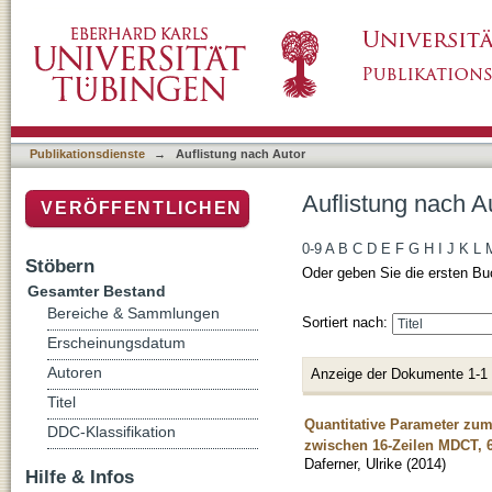
Auflistung nach Autor "Daferner, Ulrike"
Publikationsdienste
→
Auflistung nach Autor
Auflistung nach Au
VERÖFFENTLICHEN
0-9
A
B
C
D
E
F
G
H
I
J
K
L
Stöbern
Oder geben Sie die ersten Bu
Gesamter Bestand
Bereiche & Sammlungen
Sortiert nach:
Erscheinungsdatum
Autoren
Anzeige der Dokumente 1-1
Titel
Quantitative Parameter zum 
DDC-Klassifikation
zwischen 16-Zeilen MDCT, 
Daferner, Ulrike
(
2014
)
Hilfe & Infos