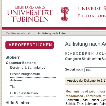
Auflistung nach Autor "Kabisch, Stefan"
Publikationsdienste
→
Auflistung nach Autor
Auflistung nach A
VERÖFFENTLICHEN
0-9
A
B
C
D
E
F
G
H
I
J
K
L
Stöbern
Oder geben Sie die ersten Bu
Gesamter Bestand
Bereiche & Sammlungen
Sortiert nach:
Erscheinungsdatum
Autoren
Anzeige der Dokumente 1-1
Titel
Mechanisms of weight loss-
DDC-Klassifikation
randomised , controlled, mu
Sandforth, Arvid
;
Sancar, Ge
Hilfe & Infos
Schick, Fritz
;
Lehmann, Rain