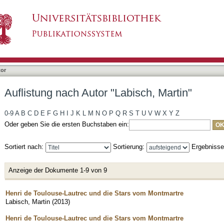
isch, Martin"
tor
Auflistung nach Autor "Labisch, Martin"
0-9
A
B
C
D
E
F
G
H
I
J
K
L
M
N
O
P
Q
R
S
T
U
V
W
X
Y
Z
Oder geben Sie die ersten Buchstaben ein:
Sortiert nach:
Sortierung:
Ergebniss
Anzeige der Dokumente 1-9 von 9
Henri de Toulouse-Lautrec und die Stars vom Montmartre
Labisch, Martin
(
2013
)
Henri de Toulouse-Lautrec und die Stars vom Montmartre