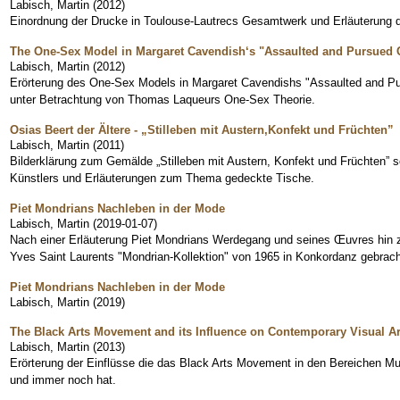
Labisch, Martin
(
2012
)
Einordnung der Drucke in Toulouse-Lautrecs Gesamtwerk und Erläuterung d
The One-Sex Model in Margaret Cavendish‘s "Assaulted and Pursued C
Labisch, Martin
(
2012
)
Erörterung des One-Sex Models in Margaret Cavendishs "Assaulted and P
unter Betrachtung von Thomas Laqueurs One-Sex Theorie.
Osias Beert der Ältere - „Stilleben mit Austern,Konfekt und Früchten”
Labisch, Martin
(
2011
)
Bilderklärung zum Gemälde „Stilleben mit Austern, Konfekt und Früchten” 
Künstlers und Erläuterungen zum Thema gedeckte Tische.
Piet Mondrians Nachleben in der Mode
Labisch, Martin
(
2019-01-07
)
Nach einer Erläuterung Piet Mondrians Werdegang und seines Œuvres hin z
Yves Saint Laurents "Mondrian-Kollektion" von 1965 in Konkordanz gebrach
Piet Mondrians Nachleben in der Mode
Labisch, Martin
(
2019
)
The Black Arts Movement and its Influence on Contemporary Visual Art
Labisch, Martin
(
2013
)
Erörterung der Einflüsse die das Black Arts Movement in den Bereichen Musi
und immer noch hat.