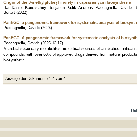
Origin of the 3-methylglutaryl moiety in caprazamycin biosynthesis
Bär, Daniel
;
Konetschny, Benjamin
;
Kulik, Andreas
;
Paccagnella, Davide
;
B
Bertolt
(
2022
)
PanBGC: a pangenomic framework for systematic analysis of biosynthet
Paccagnella, Davide
(
2025
)
PanBGC: A pangenomic framework for systematic analysis of biosynthe
Paccagnella, Davide
(
2025-12-17
)
Microbial secondary metabolites are critical sources of antibiotics, antican
compounds, with over 60% of approved drugs derived from natural produc
biosynthetic ...
Anzeige der Dokumente 1-4 von 4
Uni