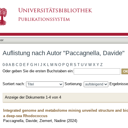
ccagnella, Davide"
tor
Auflistung nach Autor "Paccagnella, Davide"
0-9
A
B
C
D
E
F
G
H
I
J
K
L
M
N
O
P
Q
R
S
T
U
V
W
X
Y
Z
Oder geben Sie die ersten Buchstaben ein:
Sortiert nach:
Sortierung:
Ergebniss
Anzeige der Dokumente 1-4 von 4
Integrated genome and metabolome mining unveiled structure and bio
a deep-sea Rhodococcus
Paccagnella, Davide
;
Ziemert, Nadine
(
2024
)