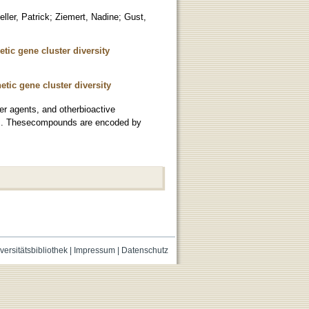
eller, Patrick
;
Ziemert, Nadine
;
Gust,
ic gene cluster diversity
tic gene cluster diversity
cer agents, and otherbioactive
ts. Thesecompounds are encoded by
versitätsbibliothek
|
Impressum
|
Datenschutz