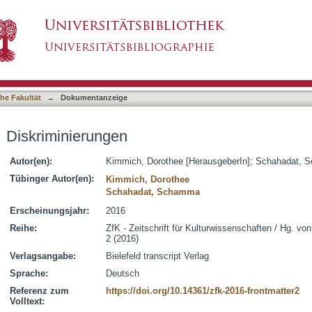
asiert)
he Fakultät
→
Dokumentanzeige
Diskriminierungen
Autor(en):
Kimmich, Dorothee [HerausgeberIn]
;
Schahadat, S
Tübinger Autor(en):
Kimmich, Dorothee
Schahadat, Schamma
Erscheinungsjahr:
2016
Reihe:
ZfK - Zeitschrift für Kulturwissenschaften / Hg. v
2 (2016)
Verlagsangabe:
Bielefeld transcript Verlag
Sprache:
Deutsch
Referenz zum
https://doi.org/10.14361/zfk-2016-frontmatter2
Volltext: