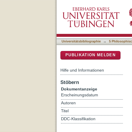
Diskriminierungen
DSpace Repositorium (Manakin b
Universitätsbibliographie
→
5 Philosophisc
PUBLIKATION MELDEN
Hilfe und Informationen
Stöbern
Dokumentanzeige
Erscheinungsdatum
Autoren
Titel
DDC-Klassifikation