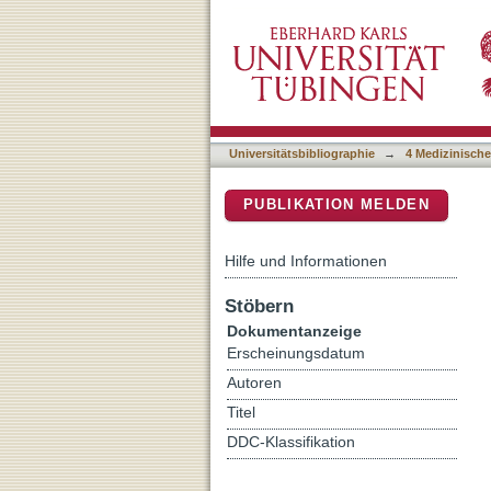
Therapieprinzipien und O
DSpace Repositorium (Manakin b
Universitätsbibliographie
→
4 Medizinische
PUBLIKATION MELDEN
Hilfe und Informationen
Stöbern
Dokumentanzeige
Erscheinungsdatum
Autoren
Titel
DDC-Klassifikation