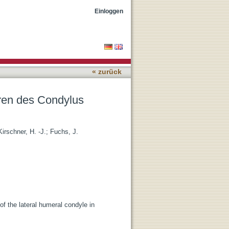
im Wachstumsalter
Einloggen
« zurück
ren des Condylus
Kirschner, H. -J.
;
Fuchs, J.
of the lateral humeral condyle in