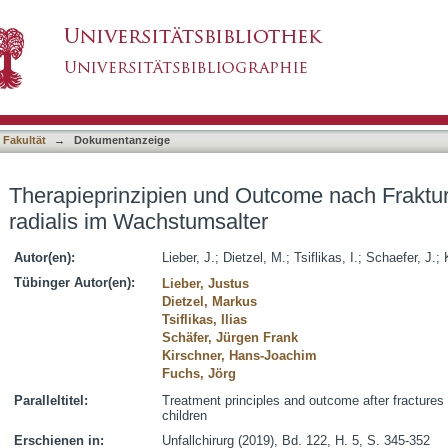
utcome nach Frakturen des Condylus radialis 
asiert)
 Fakultät
→
Dokumentanzeige
Therapieprinzipien und Outcome nach Fraktu
radialis im Wachstumsalter
Autor(en):
Lieber, J.
;
Dietzel, M.
;
Tsiflikas, I.
;
Schaefer, J.
;
Tübinger Autor(en):
Lieber, Justus
Dietzel, Markus
Tsiflikas, Ilias
Schäfer, Jürgen Frank
Kirschner, Hans-Joachim
Fuchs, Jörg
Paralleltitel:
Treatment principles and outcome after fractures 
children
Erschienen in:
Unfallchirurg (2019), Bd. 122, H. 5, S. 345-352