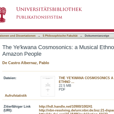
s: a Musical Ethnography of a North-Amazon
asiert)
ationen und Dissertationen
→
5 Philosophische Fakultät
→
Dokumentanzeige
The Ye'kwana Cosmosonics: a Musical Ethnog
Amazon People
De Castro Albernaz, Pablo
Dateien:
THE YE'KWANA COSMOSONICS A
ETHNO ...
22.5 MB
PDF
Aufrufstatistik
Zitierfähiger Link
http://hdl.handle.net/10900/100241
(URI):
http://nbn-resolving.de/urn:nbn:de:bsz:21-dspa