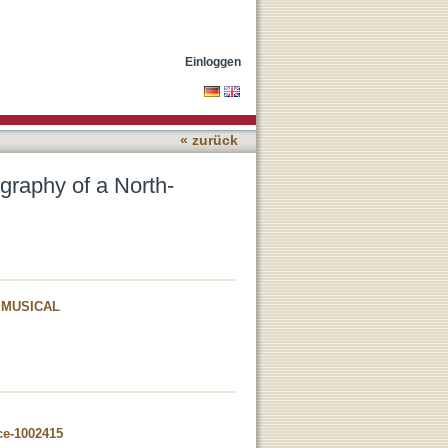
 People
Einloggen
« zurück
raphy of a North-
 MUSICAL
ce-1002415