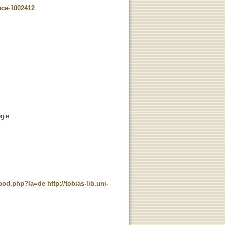
ace-1002412
ogie
t_pod.php?la=de
http://tobias-lib.uni-