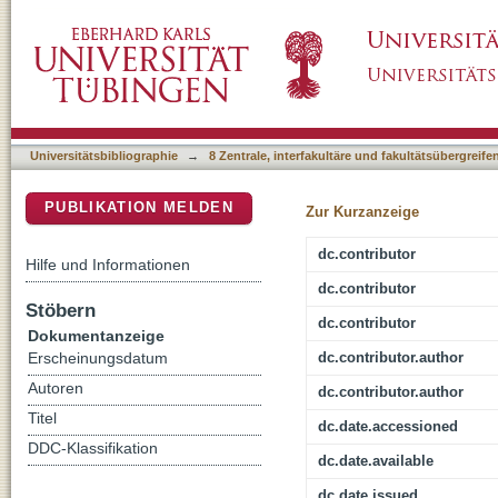
"Socio-economic assessment of the Danube Re
DSpace Repositorium (Manakin basiert)
development" : future strategic orientation 
Universitätsbibliographie
→
8 Zentrale, interfakultäre und fakultätsübergreif
PUBLIKATION MELDEN
Zur Kurzanzeige
dc.contributor
Hilfe und Informationen
dc.contributor
Stöbern
dc.contributor
Dokumentanzeige
dc.contributor.author
Erscheinungsdatum
Autoren
dc.contributor.author
Titel
dc.date.accessioned
DDC-Klassifikation
dc.date.available
dc.date.issued