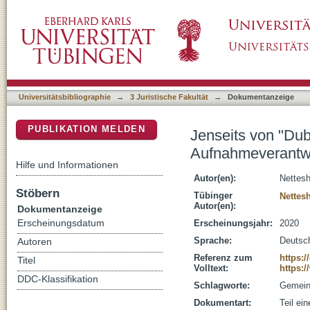
Jenseits von "Dublin" : Differenzierung von
DSpace Repositorium (Manakin basiert)
Universitätsbibliographie
→
3 Juristische Fakultät
→
Dokumentanzeige
PUBLIKATION MELDEN
Jenseits von "Dub
Aufnahmeverantwo
Hilfe und Informationen
Autor(en):
Nettesh
Stöbern
Tübinger
Nettes
Autor(en):
Dokumentanzeige
Erscheinungsdatum
Erscheinungsjahr:
2020
Sprache:
Deutsc
Autoren
Referenz zum
https:/
Titel
Volltext:
https:
DDC-Klassifikation
Schlagworte:
Gemein
Dokumentart:
Teil ei