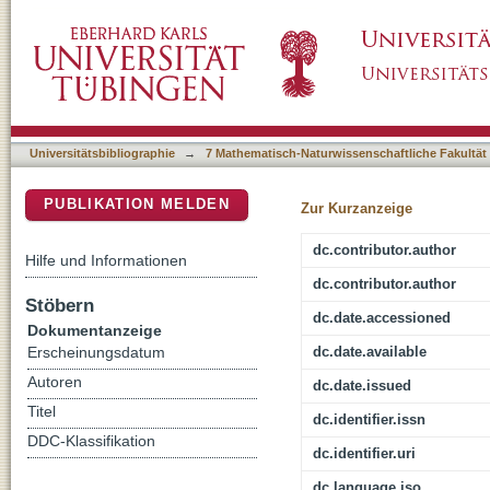
Ab initio three-loop calculation of the W-exc
DSpace Repositorium (Manakin basiert)
charm baryons
Universitätsbibliographie
→
7 Mathematisch-Naturwissenschaftliche Fakultät
PUBLIKATION MELDEN
Zur Kurzanzeige
dc.contributor.author
Hilfe und Informationen
dc.contributor.author
Stöbern
dc.date.accessioned
Dokumentanzeige
dc.date.available
Erscheinungsdatum
Autoren
dc.date.issued
Titel
dc.identifier.issn
DDC-Klassifikation
dc.identifier.uri
dc.language.iso