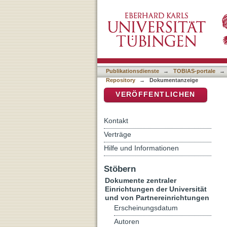
Fustel de Coulanges
DSpace Repositorium (Manakin b
Publikationsdienste
→
TOBIAS-portale
→
Repository
→
Dokumentanzeige
VERÖFFENTLICHEN
Kontakt
Verträge
Hilfe und Informationen
Stöbern
Dokumente zentraler
Einrichtungen der Universität
und von Partnereinrichtungen
Erscheinungsdatum
Autoren