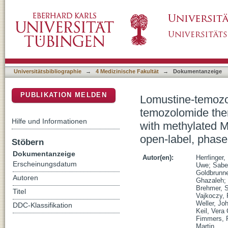
Lomustine-temozolomide combination therapy
DSpace Repositorium (Manakin basiert)
with newly diagnosed glioblastoma with me
randomised, open-label, phase 3 trial
Universitätsbibliographie
→
4 Medizinische Fakultät
→
Dokumentanzeige
PUBLIKATION MELDEN
Lomustine-temozo
temozolomide ther
Hilfe und Informationen
with methylated 
open-label, phase 
Stöbern
Dokumentanzeige
Autor(en):
Herrlinger,
Erscheinungsdatum
Uwe
;
Sabe
Goldbrunne
Autoren
Ghazaleh
;
Brehmer, S
Titel
Vajkoczy, 
Weller, Jo
DDC-Klassifikation
Keil, Vera 
Fimmers, 
Martin