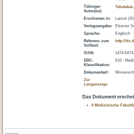
Tübinger
Tabatabai
Autor(en):
Erschienen in:
Lancet (20
Verlagsangabe:
Elsevier S
Sprache:
Englisch
Referenz zum
http://dx.
Volltext:
ISSN:
1474-547X
DDC-
610 - Medi
Klassifikation:
Dokumentart:
Wissenscha
Zur
Langanzeige
Das Dokument erschein
4 Medizinische Fakultä