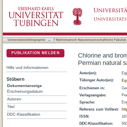
Chlorine and bromine isotope evolution withi
DSpace Repositorium (Manakin basiert)
sequence
Universitätsbibliographie
→
7 Mathematisch-Naturwissenschaftliche Fakultät
PUBLIKATION MELDEN
Chlorine and brom
Permian natural s
Hilfe und Informationen
Autor(en):
Eg
Stöbern
Tübinger Autor(en):
Eg
Dokumentanzeige
Erschienen in:
Geo
Erscheinungsdatum
Verlagsangabe:
Per
Autoren
Sprache:
Eng
Titel
Referenz zum Volltext:
htt
DDC-Klassifikation
ISSN:
18
DDC-Klassifikation:
55