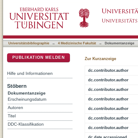
Professional burnout among medical students
DSpace Repositorium (Manakin basiert)
Universitätsbibliographie
→
4 Medizinische Fakultät
→
Dokumentanzeige
PUBLIKATION MELDEN
Zur Kurzanzeige
dc.contributor.author
Hilfe und Informationen
dc.contributor.author
Stöbern
dc.contributor.author
Dokumentanzeige
dc.contributor.author
Erscheinungsdatum
Autoren
dc.contributor.author
Titel
dc.contributor.author
DDC-Klassifikation
dc.contributor.author
dc.date.accessioned