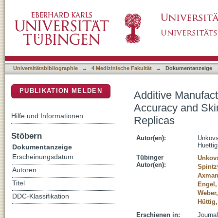
Additive Manufacturing: A Comparative Analy
DSpace Repositorium (Manakin basiert)
Reproduction of Auricular Prostheses Replic
Universitätsbibliographie
→
4 Medizinische Fakultät
→
Dokumentanzeige
PUBLIKATION MELDEN
Additive Manufact
Accuracy and Skin
Hilfe und Informationen
Replicas
Stöbern
Autor(en):
Unkovs
Huettig
Dokumentanzeige
Erscheinungsdatum
Tübinger
Unkovs
Autor(en):
Spintz
Autoren
Axmann
Titel
Engel,
Weber,
DDC-Klassifikation
Hüttig
Erschienen in:
Journal