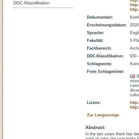
http
DDC-Klassifikation
http
http
Dokumentart:
Konf
Erscheinungsdatum:
2020
Sprache:
Engl
Fakultät:
5 Ph
Fachbereich:
Arch
DDC-Klassifikation:
930 
Schlagworte:
Komm
Freie Schlagwörter:
3
mixed
comm
diss
cultu
Lizenz:
http
http
Zur Langanzeige
Abstract:
In the last years there has be
point of view: the user looks 