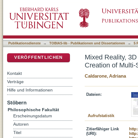
Mixed Reality, 3D Printing, and Storytelling:
DSpace Repositorium (Manakin basiert)
Scenarios in the Field of Cultural Heritage
Publikationsdienste
→
TOBIAS-lib - Publikationen und Dissertationen
→
5 
Mixed Reality, 3D 
VERÖFFENTLICHEN
Creation of Multi-
Kontakt
Caldarone, Adriana
Verträge
Hilfe und Informationen
Dateien:
Stöbern
Philosophische Fakultät
Aufrufstatistik
Erscheinungsdatum
Autoren
Zitierfähiger Link
http
Titel
(URI):
http