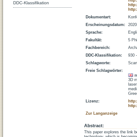
http
DDC-Klassifikation
http
http
Dokumentart:
Konf
Erscheinungsdatum:
2020
Sprache:
Engl
Fakultät:
5 Ph
Fachbereich:
Arch
DDC-Klassifikation:
930 
Schlagworte:
Scan
Freie Schlagwörter:
a
3D m
lase
medi
Gree
Lizenz:
http
http
Zur Langanzeige
Abstract:
This paper explores the link 
technology, which is becoming