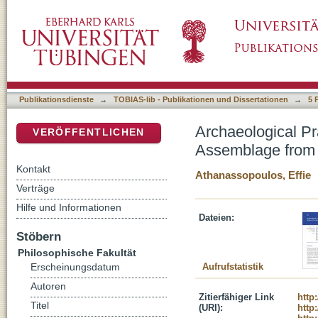
Archaeological Practice and 3D Modeling: 
DSpace Repositorium (Manakin basiert)
Publikationsdienste
→
TOBIAS-lib - Publikationen und Dissertationen
→
5 
Archaeological P
VERÖFFENTLICHEN
Assemblage from
Kontakt
Athanassopoulos, Effie
Verträge
Hilfe und Informationen
Dateien:
Stöbern
Philosophische Fakultät
Aufrufstatistik
Erscheinungsdatum
Autoren
Zitierfähiger Link
http
Titel
(URI):
http