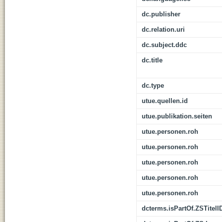
dc.publisher
dc.relation.uri
dc.subject.ddc
dc.title
dc.type
utue.quellen.id
utue.publikation.seiten
utue.personen.roh
utue.personen.roh
utue.personen.roh
utue.personen.roh
utue.personen.roh
dcterms.isPartOf.ZSTitelI