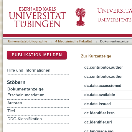
Nine prophylactic polishing pastes : impact on
DSpace Repositorium (Manakin basiert)
CAD/CAM resin composite
Universitätsbibliographie
→
4 Medizinische Fakultät
→
Dokumentanzeige
PUBLIKATION MELDEN
Zur Kurzanzeige
dc.contributor.author
Hilfe und Informationen
dc.contributor.author
Stöbern
dc.date.accessioned
Dokumentanzeige
dc.date.available
Erscheinungsdatum
Autoren
dc.date.issued
Titel
dc.identifier.issn
DDC-Klassifikation
dc.identifier.uri
dc.language.iso