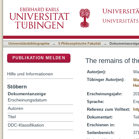
The remains of the day : approaching storytell
DSpace Repositorium (Manakin basiert)
Universitätsbibliographie
→
5 Philosophische Fakultät
→
Dokumentanzeig
PUBLIKATION MELDEN
The remains of the
Autor(en):
Wag
Hilfe und Informationen
Tübinger Autor(en):
Wa
He
Stöbern
Dokumentanzeige
Erscheinungsjahr:
20
Erscheinungsdatum
Sprache:
Eng
Autoren
Referenz zum Volltext:
htt
Titel
Dokumentart:
Tei
Erschienen in:
Ima
DDC-Klassifikation
Seitenbereich:
37