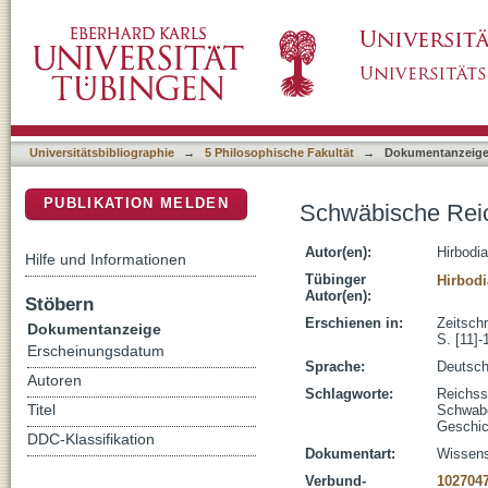
Schwäbische Reichsstädte im Spätmittelalter
DSpace Repositorium (Manakin basiert)
Universitätsbibliographie
→
5 Philosophische Fakultät
→
Dokumentanzeig
PUBLIKATION MELDEN
Schwäbische Reich
Autor(en):
Hirbodia
Hilfe und Informationen
Tübinger
Hirbodi
Autor(en):
Stöbern
Erschienen in:
Zeitsch
Dokumentanzeige
S. [11]-
Erscheinungsdatum
Sprache:
Deutsc
Autoren
Schlagworte:
Reichss
Titel
Schwab
Geschic
DDC-Klassifikation
Dokumentart:
Wissensc
Verbund-
102704