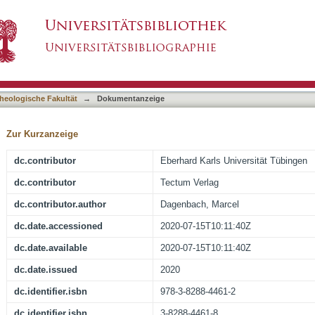
ffnung" : die Eschatologie des zweiten vor de
asiert)
heologische Fakultät
→
Dokumentanzeige
Zur Kurzanzeige
dc.contributor
Eberhard Karls Universität Tübingen
dc.contributor
Tectum Verlag
dc.contributor.author
Dagenbach, Marcel
dc.date.accessioned
2020-07-15T10:11:40Z
dc.date.available
2020-07-15T10:11:40Z
dc.date.issued
2020
dc.identifier.isbn
978-3-8288-4461-2
dc.identifier.isbn
3-8288-4461-8