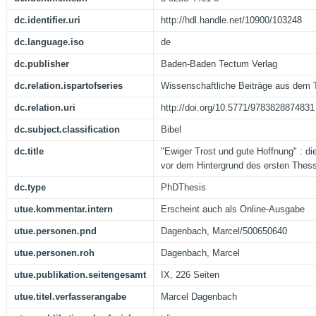
dc.identifier.uri
http://hdl.handle.net/10900/103248
dc.language.iso
de
dc.publisher
Baden-Baden Tectum Verlag
dc.relation.ispartofseries
Wissenschaftliche Beiträge aus dem 
dc.relation.uri
http://doi.org/10.5771/9783828874831
dc.subject.classification
Bibel
dc.title
"Ewiger Trost und gute Hoffnung" : di
vor dem Hintergrund des ersten Thess
dc.type
PhDThesis
utue.kommentar.intern
Erscheint auch als Online-Ausgabe
utue.personen.pnd
Dagenbach, Marcel/500650640
utue.personen.roh
Dagenbach, Marcel
utue.publikation.seitengesamt
IX, 226 Seiten
utue.titel.verfasserangabe
Marcel Dagenbach