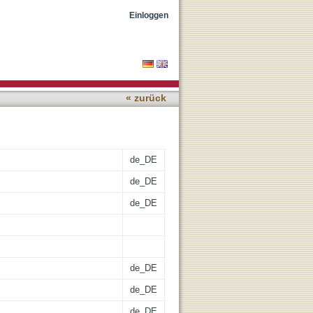
m Hintergrund des ersten
Einloggen
« zurück
de_DE
de_DE
de_DE
de_DE
de_DE
de_DE