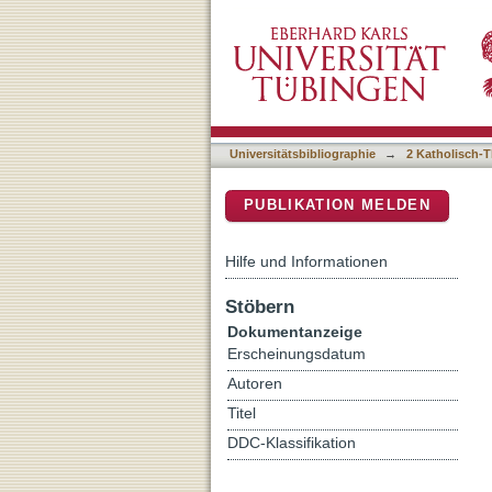
"Ewiger Trost und gute Ho
DSpace Repositorium (Manakin b
Thessalonicherbriefs
Universitätsbibliographie
→
2 Katholisch-T
PUBLIKATION MELDEN
Hilfe und Informationen
Stöbern
Dokumentanzeige
Erscheinungsdatum
Autoren
Titel
DDC-Klassifikation