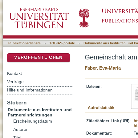
Gemeinschaft am Tisch des Herrn
DSpace Repositorium (Manakin basiert)
Publikationsdienste
→
TOBIAS-portale
→
Dokumente aus Instituten und Pa
Gemeinschaft am 
VERÖFFENTLICHEN
Faber, Eva-Maria
Kontakt
Verträge
Dateien:
Hilfe und Informationen
Stöbern
Aufrufstatistik
Dokumente aus Instituten und
Partnereinrichtungen
Zitierfähiger Link (URI):
ht
Erscheinungsdatum
ht
Autoren
Dokumentart:
Te
Titel