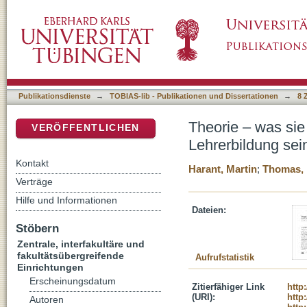
Theorie – was sie war, wozu sie wurde und wa
DSpace Repositorium (Manakin basiert)
Historische und systematische Perspektiven
Publikationsdienste
→
TOBIAS-lib - Publikationen und Dissertationen
→
8 
Theorie – was sie
VERÖFFENTLICHEN
Lehrerbildung sei
Kontakt
Harant, Martin
;
Thomas, 
Verträge
Hilfe und Informationen
Dateien:
Stöbern
Zentrale, interfakultäre und
fakultätsübergreifende
Aufrufstatistik
Einrichtungen
Erscheinungsdatum
Zitierfähiger Link
http
(URI):
http
Autoren