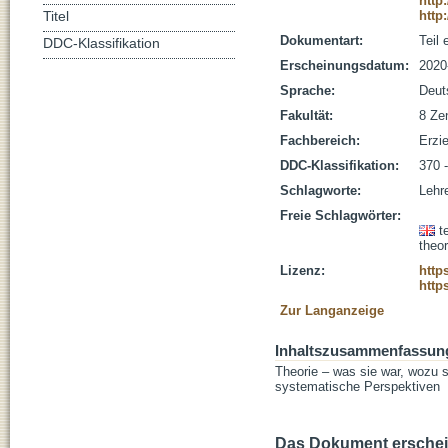
http
http
Titel
Dokumentart:
Teil
DDC-Klassifikation
Erscheinungsdatum:
2020
Sprache:
Deut
Fakultät:
8 Zen
Fachbereich:
Erzi
DDC-Klassifikation:
370 
Schlagworte:
Lehr
Freie Schlagwörter:
t
theo
Lizenz:
http
http
Zur Langanzeige
Inhaltszusammenfassun
Theorie – was sie war, wozu s
systematische Perspektiven
Das Dokument erschein