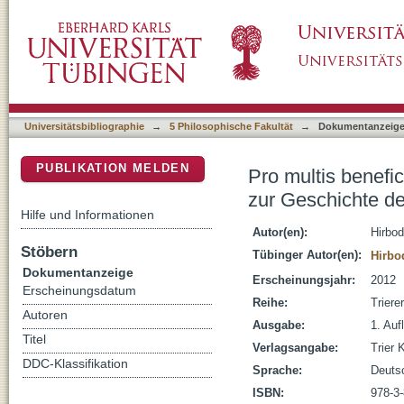
Pro multis beneficiis - Festschrift für Frie
DSpace Repositorium (Manakin basiert)
und des Trierer Raumes
Universitätsbibliographie
→
5 Philosophische Fakultät
→
Dokumentanzeig
PUBLIKATION MELDEN
Pro multis benefic
zur Geschichte d
Hilfe und Informationen
Autor(en):
Hirbod
Stöbern
Tübinger Autor(en):
Hirbo
Dokumentanzeige
Erscheinungsjahr:
2012
Erscheinungsdatum
Reihe:
Triere
Autoren
Ausgabe:
1. Aufl
Titel
Verlagsangabe:
Trier 
DDC-Klassifikation
Sprache:
Deuts
ISBN:
978-3