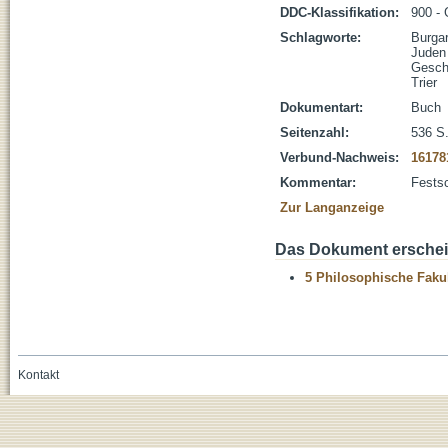
DDC-Klassifikation:
900 -
Schlagworte:
Burgar
Juden
Gesch
Trier
Dokumentart:
Buch
Seitenzahl:
536 S
Verbund-Nachweis:
16178
Kommentar:
Festsc
Zur Langanzeige
Das Dokument erschein
5 Philosophische Fakul
Kontakt