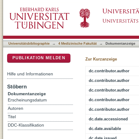
The influences of adherence to tamoxifen 
DSpace Repositorium (Manakin basiert)
concentrations of the active metabolite (Z)-E
Universitätsbibliographie
→
4 Medizinische Fakultät
→
Dokumentanzeige
PUBLIKATION MELDEN
Zur Kurzanzeige
dc.contributor.author
Hilfe und Informationen
dc.contributor.author
Stöbern
dc.contributor.author
Dokumentanzeige
dc.contributor.author
Erscheinungsdatum
Autoren
dc.contributor.author
Titel
dc.date.accessioned
DDC-Klassifikation
dc.date.available
dc.date.issued