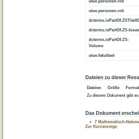
utue.personen.roh
utue.personen.roh
dcterms.isPartOf.ZSTitelI
dcterms.isPartOf.ZS-Issue
dcterms.isPartOf.ZS-
Volume
utue.fakultaet
Dateien zu dieser Res
Dateien
Größe
Forma
Zu diesem Dokument gibt es 
Das Dokument erschein
7 Mathematisch-Naturwi
Zur Kurzanzeige