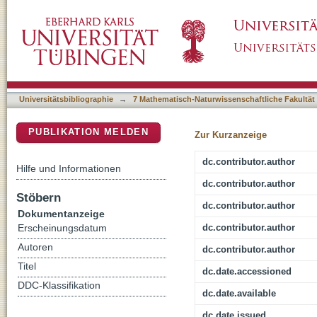
Potential Precursors for Terminal Methylid
DSpace Repositorium (Manakin basiert)
Superbulky Tris(pyrazolyl)borato Ligand
Universitätsbibliographie
→
7 Mathematisch-Naturwissenschaftliche Fakultät
PUBLIKATION MELDEN
Zur Kurzanzeige
dc.contributor.author
Hilfe und Informationen
dc.contributor.author
Stöbern
dc.contributor.author
Dokumentanzeige
dc.contributor.author
Erscheinungsdatum
Autoren
dc.contributor.author
Titel
dc.date.accessioned
DDC-Klassifikation
dc.date.available
dc.date.issued