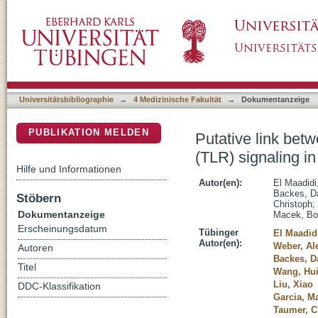
Putative link between Polo-like kinases (PLKs
DSpace Repositorium (Manakin basiert)
transformed and primary human immune cell
Universitätsbibliographie
→
4 Medizinische Fakultät
→
Dokumentanzeige
PUBLIKATION MELDEN
Putative link betw
(TLR) signaling i
Hilfe und Informationen
Autor(en):
El Maadidi
Backes, Da
Stöbern
Christoph
;
Dokumentanzeige
Macek, Bo
Erscheinungsdatum
Tübinger
El Maadid
Autor(en):
Weber, Al
Autoren
Backes, D
Titel
Wang, Hu
Liu, Xiao
DDC-Klassifikation
Garcia, M
Taumer, C