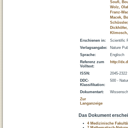
Soufi, Bo
Wolz, Olaf
Franz-Wach
Macek, Bo
Schüssler
Dickhöfer
Klimosch,
Erschienen in:
Scientific 
Verlagsangabe:
Nature Pub
Sprache:
Englisch
Referenz zum
http://dx.
Volltext:
ISSN:
2045-2322
DDC-
500 - Natu
Klassifikation:
Dokumentart:
Wissenscha
Zur
Langanzeige
Das Dokument erschein
4 Medizinische Fakultä
7 Mathematisch-Naturwi