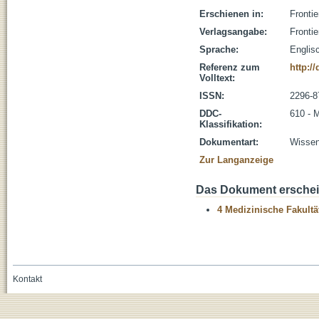
Erschienen in:
Frontie
Verlagsangabe:
Fronti
Sprache:
Englis
Referenz zum
http:/
Volltext:
ISSN:
2296-
DDC-
610 - 
Klassifikation:
Dokumentart:
Wissens
Zur Langanzeige
Das Dokument erschein
4 Medizinische Fakultä
Kontakt