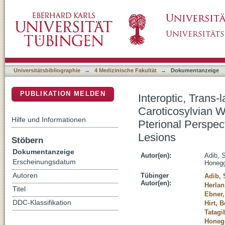
Interoptic, Trans-lamina Terminalis, Opticoc
DSpace Repositorium (Manakin basiert)
Mini-Supraorbital, Frontomedial, and Pterio
Artificial Lesions
Universitätsbibliographie
→
4 Medizinische Fakultät
→
Dokumentanzeige
PUBLIKATION MELDEN
Interoptic, Trans-
Caroticosylvian W
Hilfe und Informationen
Pterional Perspec
Lesions
Stöbern
Dokumentanzeige
Autor(en):
Adib, 
Erscheinungsdatum
Honegg
Autoren
Tübinger
Adib, 
Autor(en):
Herlan
Titel
Ebner,
DDC-Klassifikation
Hirt, 
Tatagi
Honeg