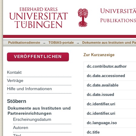
[Rezension von: Henry, Marie-Louise, 1911-20
DSpace Repositorium (Manakin basiert)
Publikationsdienste
→
TOBIAS-portale
→
Dokumente aus Instituten und Pa
Zur Kurzanzeige
VERÖFFENTLICHEN
dc.contributor.author
Kontakt
dc.date.accessioned
Verträge
dc.date.available
Hilfe und Informationen
dc.date.issued
Stöbern
dc.identifier.uri
Dokumente aus Instituten und
Partnereinrichtungen
dc.identifier.uri
Erscheinungsdatum
dc.language.iso
Autoren
dc.title
Titel