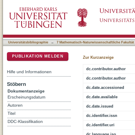
Racemization without deamidation: Effect of 
DSpace Repositorium (Manakin basiert)
hydroxysuccinimidyl carbamate tagged amin
Universitätsbibliographie
→
7 Mathematisch-Naturwissenschaftliche Fakultät
PUBLIKATION MELDEN
Zur Kurzanzeige
dc.contributor.author
Hilfe und Informationen
dc.contributor.author
Stöbern
dc.date.accessioned
Dokumentanzeige
dc.date.available
Erscheinungsdatum
Autoren
dc.date.issued
Titel
dc.identifier.issn
DDC-Klassifikation
dc.identifier.uri
dc.language.iso