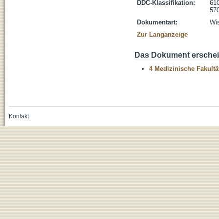
DDC-Klassifikation:
610
570
Dokumentart:
Wis
Zur Langanzeige
Das Dokument erschein
4 Medizinische Fakultä
Kontakt