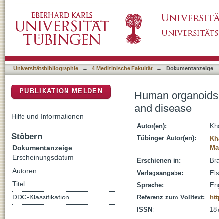
Human organoids to model the developing hu
DSpace Repositorium (Manakin basiert)
Universitätsbibliographie
→
4 Medizinische Fakultät
→
Dokumentanzeige
PUBLIKATION MELDEN
Human organoids 
and disease
Hilfe und Informationen
Autor(en):
Kh
Stöbern
Tübinger Autor(en):
Kh
Dokumentanzeige
Ma
Erscheinungsdatum
Erschienen in:
Bra
Autoren
Verlagsangabe:
Els
Titel
Sprache:
Eng
DDC-Klassifikation
Referenz zum Volltext:
htt
ISSN:
18