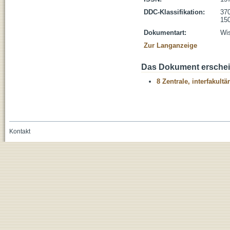
DDC-Klassifikation:
370
150
Dokumentart:
Wis
Zur Langanzeige
Das Dokument erschein
8 Zentrale, interfakult
Kontakt