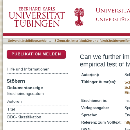
Can we further improve tablet-based drawing 
DSpace Repositorium (Manakin basiert)
of support
Universitätsbibliographie
→
8 Zentrale, interfakultäre und fakultätsübergreif
PUBLIKATION MELDEN
Can we further im
empirical test of 
Hilfe und Informationen
Autor(en):
Sch
Stöbern
Tübinger Autor(en):
Sc
Dokumentanzeige
Sch
Eit
Erscheinungsdatum
Erschienen in:
Ins
Autoren
Verlagsangabe:
Spr
Titel
Sprache:
Eng
DDC-Klassifikation
Referenz zum Volltext:
htt
ISSN:
15