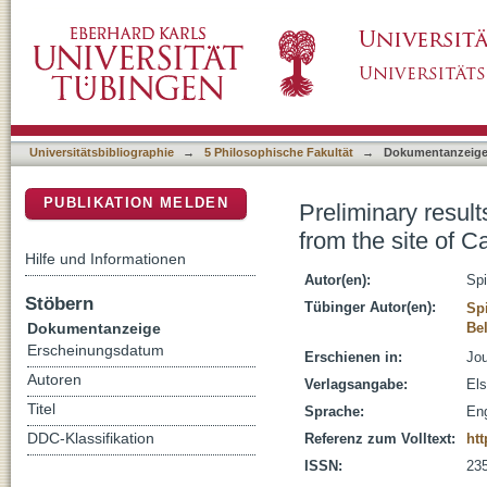
Preliminary results on content analysis of Ea
DSpace Repositorium (Manakin basiert)
Noto, Sicily
Universitätsbibliographie
→
5 Philosophische Fakultät
→
Dokumentanzeig
PUBLIKATION MELDEN
Preliminary resul
from the site of Ca
Hilfe und Informationen
Autor(en):
Spi
Stöbern
Tübinger Autor(en):
Spi
Dokumentanzeige
Bel
Erscheinungsdatum
Erschienen in:
Jou
Autoren
Verlagsangabe:
Els
Titel
Sprache:
Eng
DDC-Klassifikation
Referenz zum Volltext:
htt
ISSN:
23