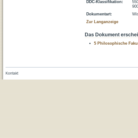
DDC-Klassifikation:
55
900
Dokumentart:
Wis
Zur Langanzeige
Das Dokument erschein
5 Philosophische Fakul
Kontakt