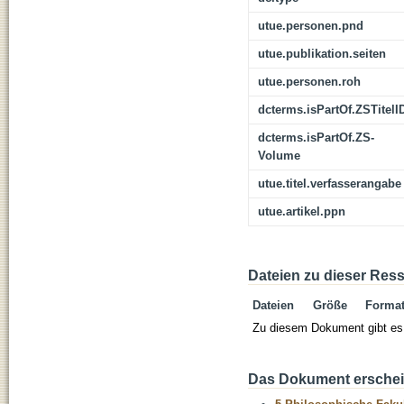
utue.personen.pnd
utue.publikation.seiten
utue.personen.roh
dcterms.isPartOf.ZSTitelI
dcterms.isPartOf.ZS-
Volume
utue.titel.verfasserangabe
utue.artikel.ppn
Dateien zu dieser Res
Dateien
Größe
Forma
Zu diesem Dokument gibt es 
Das Dokument erschein