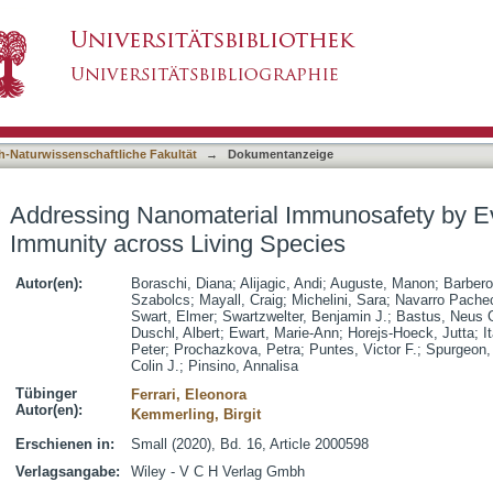
Immunosafety by Evaluating Innate Immunity a
asiert)
h-Naturwissenschaftliche Fakultät
→
Dokumentanzeige
Addressing Nanomaterial Immunosafety by Ev
Immunity across Living Species
Autor(en):
Boraschi, Diana
;
Alijagic, Andi
;
Auguste, Manon
;
Barbero
Szabolcs
;
Mayall, Craig
;
Michelini, Sara
;
Navarro Pachec
Swart, Elmer
;
Swartzwelter, Benjamin J.
;
Bastus, Neus 
Duschl, Albert
;
Ewart, Marie-Ann
;
Horejs-Hoeck, Jutta
;
I
Peter
;
Prochazkova, Petra
;
Puntes, Victor F.
;
Spurgeon,
Colin J.
;
Pinsino, Annalisa
Tübinger
Ferrari, Eleonora
Autor(en):
Kemmerling, Birgit
Erschienen in:
Small (2020), Bd. 16, Article 2000598
Verlagsangabe:
Wiley - V C H Verlag Gmbh