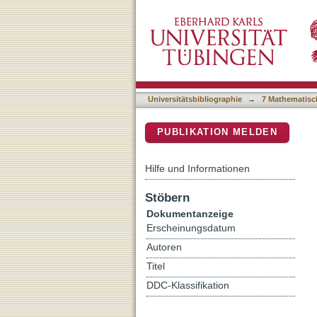
Addressing Nanomaterial 
DSpace Repositorium (Manakin b
Universitätsbibliographie
→
7 Mathematisc
PUBLIKATION MELDEN
Hilfe und Informationen
Stöbern
Dokumentanzeige
Erscheinungsdatum
Autoren
Titel
DDC-Klassifikation