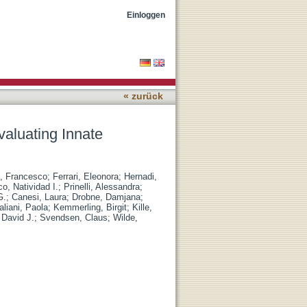
cross Living Species
Einloggen
« zurück
aluating Innate
, Francesco
;
Ferrari, Eleonora
;
Hernadi,
o, Natividad I.
;
Prinelli, Alessandra
;
G.
;
Canesi, Laura
;
Drobne, Damjana
;
taliani, Paola
;
Kemmerling, Birgit
;
Kille,
 David J.
;
Svendsen, Claus
;
Wilde,