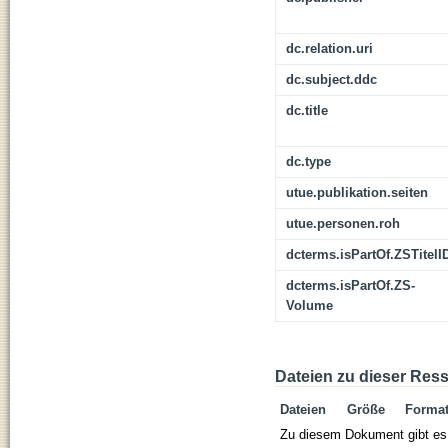
dc.relation.uri
dc.subject.ddc
dc.title
dc.type
utue.publikation.seiten
utue.personen.roh
dcterms.isPartOf.ZSTitelI
dcterms.isPartOf.ZS-
Volume
Dateien zu dieser Res
Dateien
Größe
Forma
Zu diesem Dokument gibt es 