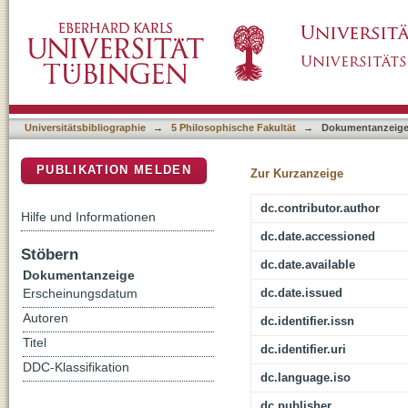
Restorative and innovative elements in early M
DSpace Repositorium (Manakin basiert)
Universitätsbibliographie
→
5 Philosophische Fakultät
→
Dokumentanzeig
PUBLIKATION MELDEN
Zur Kurzanzeige
dc.contributor.author
Hilfe und Informationen
dc.date.accessioned
Stöbern
dc.date.available
Dokumentanzeige
dc.date.issued
Erscheinungsdatum
Autoren
dc.identifier.issn
Titel
dc.identifier.uri
DDC-Klassifikation
dc.language.iso
dc.publisher