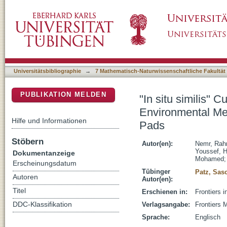
"In situ similis" Culturing of Plant Microbi
DSpace Repositorium (Manakin basiert)
Plant Leaf Blades as Nutritional Pads
Universitätsbibliographie
→
7 Mathematisch-Naturwissenschaftliche Fakultät
PUBLIKATION MELDEN
"In situ similis" 
Environmental Met
Hilfe und Informationen
Pads
Stöbern
Autor(en):
Nemr, Rah
Youssef, 
Dokumentanzeige
Mohamed
Erscheinungsdatum
Tübinger
Patz, Sas
Autoren
Autor(en):
Titel
Erschienen in:
Frontiers i
DDC-Klassifikation
Verlagsangabe:
Frontiers 
Sprache:
Englisch