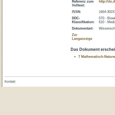
Referenz zum
http://dx.
Volltext:
ISSN:
1664-302X
DDC-
570 - Biow
Klassifikation:
610 - Medi
Dokumentart:
Wissenscha
Zur
Langanzeige
Das Dokument erschein
7 Mathematisch-Naturwi
Kontakt