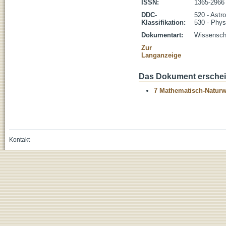
ISSN:
1365-2966
DDC-
520 - Astr
Klassifikation:
530 - Phys
Dokumentart:
Wissenscha
Zur
Langanzeige
Das Dokument erschein
7 Mathematisch-Naturwi
Kontakt