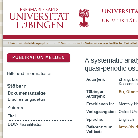
A systematic analysis of the phase lags assoc
DSpace Repositorium (Manakin basiert)
GRS 1915+105
Universitätsbibliographie
→
7 Mathematisch-Naturwissenschaftliche Fakultät
PUBLIKATION MELDEN
A systematic anal
quasi-periodic os
Hilfe und Informationen
Autor(en):
Zhang, Lia
Konstanti
Stöbern
Tübinger
Bu, Qingc
Dokumentanzeige
Autor(en):
Erscheinungsdatum
Erschienen in:
Monthly No
Autoren
Verlagsangabe:
Oxford Uni
Titel
Sprache:
Englisch
DDC-Klassifikation
Referenz zum
http://dx.
Volltext: