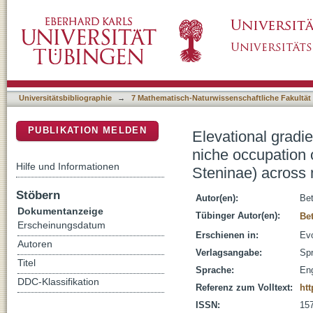
Elevational gradients of species richness, co
DSpace Repositorium (Manakin basiert)
rove beetles (Coleoptera: Staphylinidae: Ste
Universitätsbibliographie
→
7 Mathematisch-Naturwissenschaftliche Fakultät
PUBLIKATION MELDEN
Elevational gradi
niche occupation o
Hilfe und Informationen
Steninae) across 
Stöbern
Autor(en):
Bet
Dokumentanzeige
Tübinger Autor(en):
Bet
Erscheinungsdatum
Erschienen in:
Evo
Autoren
Verlagsangabe:
Spr
Titel
Sprache:
Eng
DDC-Klassifikation
Referenz zum Volltext:
htt
ISSN:
15