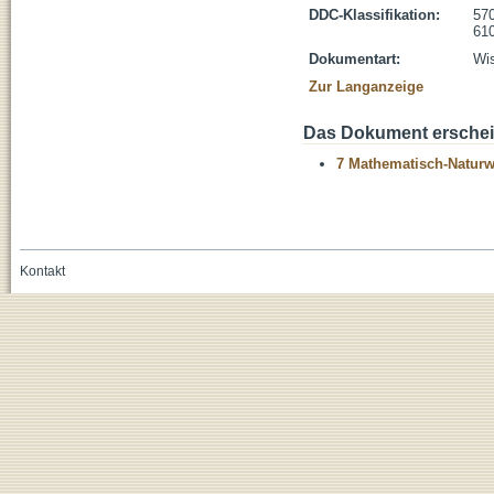
DDC-Klassifikation:
570
610
Dokumentart:
Wis
Zur Langanzeige
Das Dokument erschein
7 Mathematisch-Naturwi
Kontakt