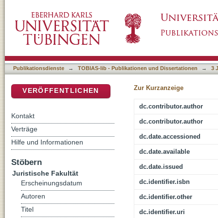
Auf den Spuren der Kommunalen Kriminalpräv
DSpace Repositorium (Manakin basiert)
Perspektiven in Wissenschaft und Praxis
Publikationsdienste
→
TOBIAS-lib - Publikationen und Dissertationen
→
3 
Zur Kurzanzeige
VERÖFFENTLICHEN
dc.contributor.author
Kontakt
dc.contributor.author
Verträge
dc.date.accessioned
Hilfe und Informationen
dc.date.available
Stöbern
dc.date.issued
Juristische Fakultät
dc.identifier.isbn
Erscheinungsdatum
Autoren
dc.identifier.other
Titel
dc.identifier.uri